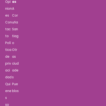
Opi
as
nion
A
es
Cor
Con
uña
tac
San
to
tiag
Polí
o
tica
Otr
de
as
priv
ciud
aci
ade
dad
s
Qui
Pue
ene
blos
s
so