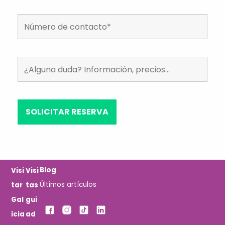
Blog
Visi
Visi
Últimos artículos
tar
tas
Gal
gui
icia
ad