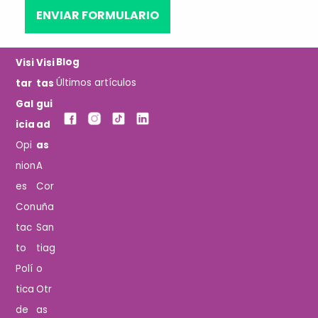
Blog
Visi
Visi
Últimos artículos
tar
tas
Gal
gui
icia
ad
Opi
as
nion
A
es
Cor
Con
uña
tac
San
to
tiag
Polí
o
tica
Otr
de
as