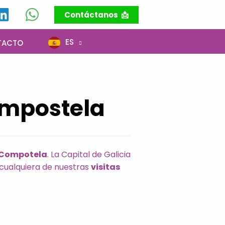
Contáctanos 📩
ES
TACTO
ompostela
e Compotela
. La Capital de Galicia
a cualquiera de nuestras
visitas