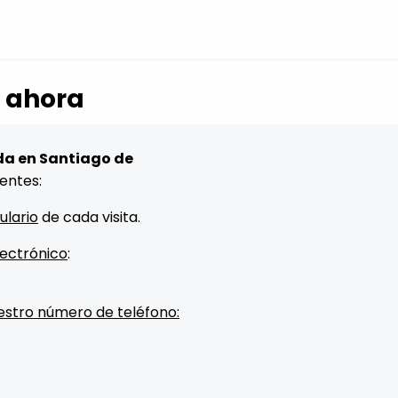
a ahora
da en Santiago de
rentes:
ulario
de cada visita.
lectrónico
:
estro número de teléfono: