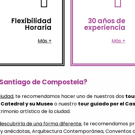
visita guiada
cada uno de
realizar tu
adaptarnos a
viene mejor
Flexibilidad
30 años de
año y sabemos
cuándo te
Horaria
experiencia
visitantes al
nosotras
miles de
Consulta con
Más +
Más +
Conocemos a
tiempo?
Desde 1992
.
¿Tienes poco
n Santiago de Compostela?
ciudad
, te recomendamos hacer uno de nuestros dos
tou
a Catedral y su Museo
o nuestro
tour guiado por el Cas
rimonio artístico de la ciudad.
descubrirla de una forma diferente
, te recomendamos pr
as y anécdotas, Arquitectura Contemporánea, Conventos d