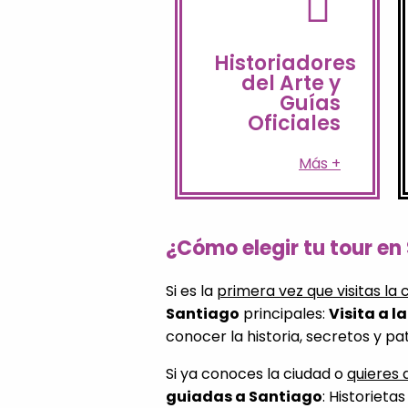
nunca antes lo
historia como
Historiadores
descubre su
del Arte y
Compostela
y
Guías
Santiago de
Oficiales
visita a
Aprovecha tu
Más +
¿Cómo elegir tu tour e
Si es la
primera vez que visitas la 
Santiago
principales:
Visita a l
conocer la historia, secretos y pat
Si ya conoces la ciudad o
quieres 
guiadas a Santiago
: Historiet