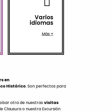
español e
actualmente:
Disponibles
Varios
a Santiago
.
idiomas
realizar el
tour
que quieres
Más +
idioma
en el
Escoge el
rs en
co Histórico
. Son perfectos para
obar otra de nuestras
visitas
e Clausura o nuestra Excursión