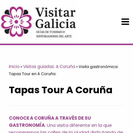
Ir
al
contenido
Inicio
Visitas guiadas: A Coruña
»
»
Visita gastronómica:
Tapas Tour en A Coruña
Tapas Tour A Coruña
CONOCE A CORUÑA A TRAVÉS DE SU
GASTRONOMÍA
. Una visita diferente en la que
recorreremos las calles de la ciudad disfrutando de