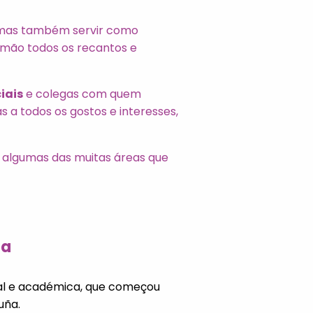
 mas também servir como
 mão todos os recantos e
iais
e colegas com quem
 a todos os gostos e interesses,
 algumas das muitas áreas que
za
nal e académica, que começou
uña.