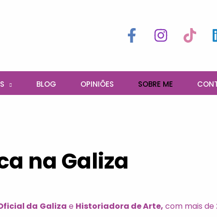
S
BLOG
OPINIÕES
SOBRE ME
CON
ica na Galiza
Oficial da
Galiza
e
Historiadora de Arte,
com mais de