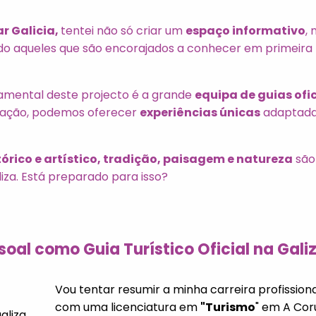
ar Galicia,
tentei não só criar um
espaço informativo
,
o aqueles que são encorajados a conhecer em primeira
amental deste projecto é a grande
equipa de guias ofic
oração, podemos oferecer
experiências únicas
adaptadas
órico e artístico, tradição, paisagem e natureza
são
za. Está preparado para isso?
soal como Guia Turístico Oficial na Gali
Vou tentar resumir a minha carreira profissio
com uma licenciatura em
"Turismo
" em A Cor