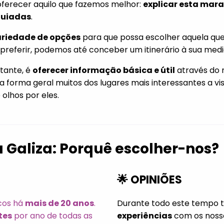
 oferecer aquilo que fazemos melhor:
explicar esta mara
guiadas
.
riedade de opções
para que possa escolher aquela que
 preferir, podemos até conceber um itinerário à sua med
tante, é
oferecer informação básica e útil
através do 
orma geral muitos dos lugares mais interessantes a visita
olhos por eles.
a Galiza: Porquê escolher-nos?
🌟 OPINIÕES
cos há
mais de 20 anos
.
Durante todo este tempo 
tes
por ano de todas as
experiências
com os noss