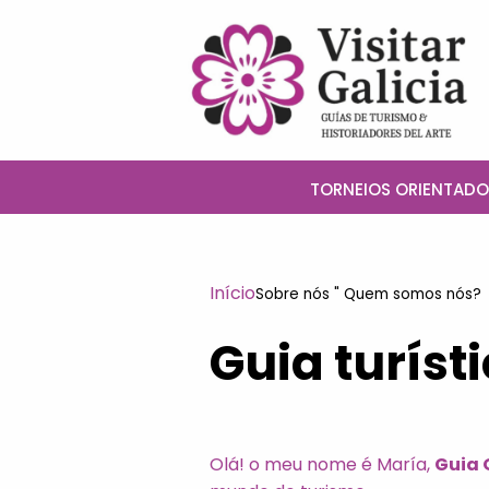
Saltar
para
o
conteúdo
TORNEIOS ORIENTADO
Início
Sobre nós " Quem somos nós?
Guia turíst
Olá! o meu nome é María,
Guia 