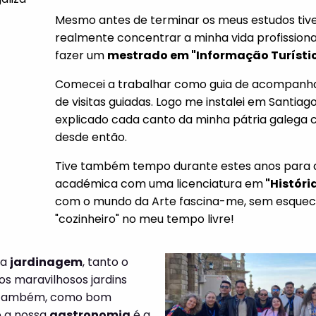
Mesmo antes de terminar os meus estudos tive
realmente concentrar a minha vida profissional
fazer um
mestrado em "Informação Turísti
Comecei a trabalhar como guia de acompanh
de visitas guiadas. Logo me instalei em Santia
explicado cada canto da minha pátria galega
desde então.
Tive também tempo durante estes anos para 
académica com uma licenciatura em
"Históri
com o mundo da Arte fascina-me, sem esquece
"cozinheiro" no meu tempo livre!
 a
jardinagem
, tanto o
os maravilhosos jardins
a. Também, como bom
e a nossa
gastronomia
é a