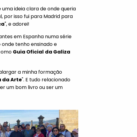
 uma ideia clara de onde queria
, por isso fui para Madrid para
ca
", e adorei!
antes em Espanha numa série
go onde tenho ensinado e
 como
Guia Oficial
da Galiza
alargar a minha formação
a da Arte
". E tudo relacionado
r um bom livro ou ser um