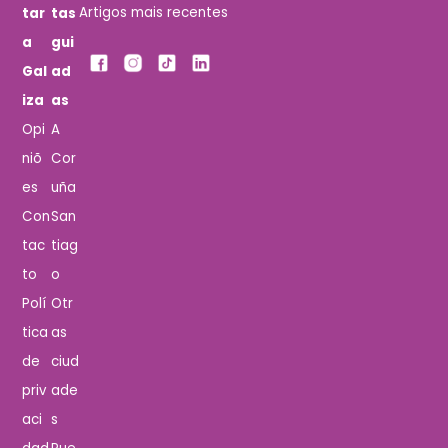
Artigos mais recentes
tar
tas
a
gui
Gal
ad
iza
as
Opi
A
niõ
Cor
es
uña
Con
San
tac
tiag
to
o
Polí
Otr
tica
as
de
ciud
priv
ade
aci
s