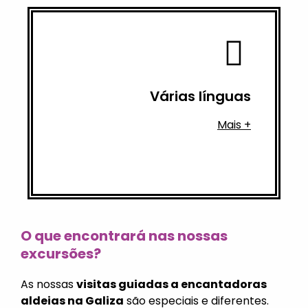
Espanhol
Actualmente disponível: Inglês e
Várias línguas
em várias línguas
.
Mais +
Pode fazer a sua
visita guiada
O que encontrará nas nossas
excursões?
As nossas
visitas guiadas a encantadoras
aldeias na Galiza
são especiais e diferentes.