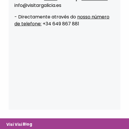
info@visitargalicia.es
- Directamente através do
nosso número
de telefone:
+34 649 867 881
Blog
Visi
Visi