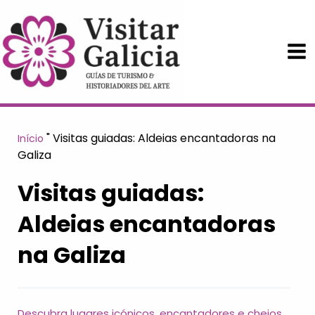
Saltar
para
o
conteúdo
"
Visitas guiadas: Aldeias encantadoras na
Início
Galiza
Visitas guiadas:
Aldeias encantadoras
na Galiza
Descubra lugares icónicos, encantadores e cheios