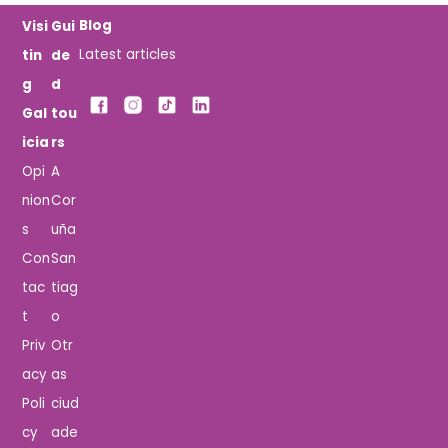
Blog
Visi
Gui
Latest articles
tin
de
g
d
Gal
tou
icia
rs
Opi
A
nion
Cor
s
uña
Con
San
tac
tiag
t
o
Priv
Otr
acy
as
Poli
ciud
cy
ade